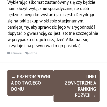
Wybierając alkomat zastanówmy się czy będzie
nam służył wyłącznie sporadycznie, ile osób
będzie z niego korzystać i jak często.Decydując
się na taki zakup w sklepie stacjonarnym,
pamiętajmy, aby sprawdzić jego wiarygodność i
dopytać o gwarancję, co jest istotne szczególnie
w przypadku drogich urządzeń. Alkomat się
przydaje i na pewno warto go posiadać.
zdrowie
różne
Zobacz
←
PRZEPOMPOWNI
LINKI
wpisy
A DO TWOJEGO
ZEWNĘTRZNE A
DOMU
RANKING
POZYCJI
→