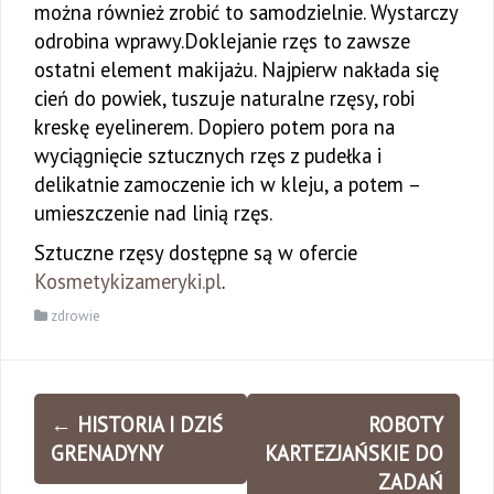
można również zrobić to samodzielnie. Wystarczy
odrobina wprawy.Doklejanie rzęs to zawsze
ostatni element makijażu. Najpierw nakłada się
cień do powiek, tuszuje naturalne rzęsy, robi
kreskę eyelinerem. Dopiero potem pora na
wyciągnięcie sztucznych rzęs z pudełka i
delikatnie zamoczenie ich w kleju, a potem –
umieszczenie nad linią rzęs.
Sztuczne rzęsy dostępne są w ofercie
Kosmetykizameryki.pl
.
zdrowie
Zobacz
←
HISTORIA I DZIŚ
ROBOTY
wpisy
GRENADYNY
KARTEZJAŃSKIE DO
ZADAŃ