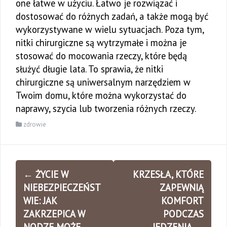
one łatwe w użyciu. Łatwo je rozwiązać i
dostosować do różnych zadań, a także mogą być
wykorzystywane w wielu sytuacjach. Poza tym,
nitki chirurgiczne są wytrzymałe i można je
stosować do mocowania rzeczy, które będą
służyć długie lata. To sprawia, że nitki
chirurgiczne są uniwersalnym narzędziem w
Twoim domu, które można wykorzystać do
naprawy, szycia lub tworzenia różnych rzeczy.
zdrowie
Zobacz
←
ŻYCIE W
KRZESŁA, KTÓRE
wpisy
NIEBEZPIECZEŃST
ZAPEWNIĄ
WIE: JAK
KOMFORT
ZAKRZEPICA W
PODCZAS