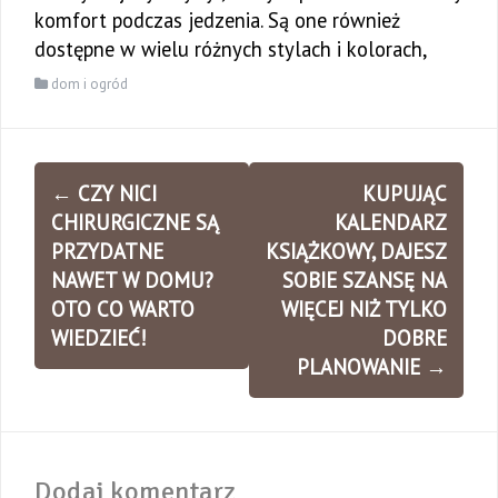
komfort podczas jedzenia. Są one również
dostępne w wielu różnych stylach i kolorach,
dom i ogród
Zobacz
←
CZY NICI
KUPUJĄC
wpisy
CHIRURGICZNE SĄ
KALENDARZ
PRZYDATNE
KSIĄŻKOWY, DAJESZ
NAWET W DOMU?
SOBIE SZANSĘ NA
OTO CO WARTO
WIĘCEJ NIŻ TYLKO
WIEDZIEĆ!
DOBRE
PLANOWANIE
→
Dodaj komentarz