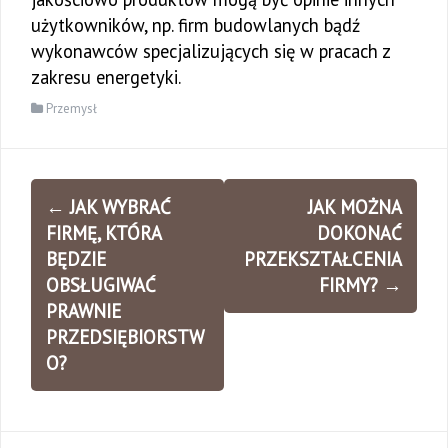
użytkowników, np. firm budowlanych bądź
wykonawców specjalizujących się w pracach z
zakresu energetyki.
Przemysł
Zobacz
←
JAK WYBRAĆ
JAK MOŻNA
wpisy
FIRMĘ, KTÓRA
DOKONAĆ
BĘDZIE
PRZEKSZTAŁCENIA
OBSŁUGIWAĆ
FIRMY?
→
PRAWNIE
PRZEDSIĘBIORSTW
O?