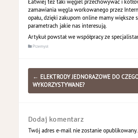
Łatwiej też taki węgiel przechowywać i kotłow
zamawiania węgla workowanego przez Interne
opału, dzięki zakupom online mamy większe s
parametrach jakie nas interesują.
Artykuł powstał we współpracy ze specjalista
Przemysł
Zobacz
←
ELEKTRODY JEDNORAZOWE DO CZEGO
wpisy
WYKORZYSTYWANE?
Dodaj komentarz
Twój adres e-mail nie zostanie opublikowany.