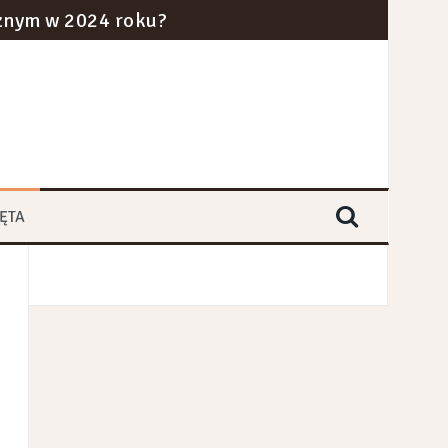
cznym w 2024 roku?
ra i kolei dużych prędkości
yce branż przemysłowych
ĘTA
erem?