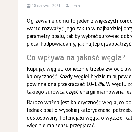
18 czerwca, 2021
admin
Ogrzewanie domu to jeden z większych coroc
warto rozważyć jego zakup w najbardziej op
parametry opału, tak by wybrać surowiec dob
pieca. Podpowiadamy, jak najlepiej zaopatrzyć
Co wpływa na jakość węgla?
Kupując węgiel, koniecznie trzeba zwrócić u
kaloryczność. Każdy węgiel będzie miał pewien
powinna ona przekraczać 10-12%. W węglu złej
takiego surowca część energii marnowana jes
Bardzo ważna jest kaloryczność węgla, co do 
Jednak opał o wysokiej kaloryczności potrzebuj
dostosowany. Potencjału węgla o wyższej kalo
więc nie ma sensu przepłacać.