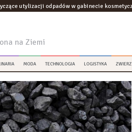
otyczące utylizacji odpadów w gabinecie kosmety
ownictwie podziemnym: innowacje w tunelach met
na strategie zrównoważonego rozwoju w logist
rona na Ziemi
ywa na transformację przestrzeni miejskich?
rum multimedialne
INARIA
MODA
TECHNOLOGIA
LOGISTYKA
ZWIERZ
we w Katowicach – gdzie znaleźć lokal z charakt