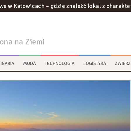
we w Katowicach – gdzie znaleźć lokal z charakt
otyczące utylizacji odpadów w gabinecie kosmety
ownictwie podziemnym: innowacje w tunelach met
rona na Ziemi
na strategie zrównoważonego rozwoju w logist
ywa na transformację przestrzeni miejskich?
INARIA
MODA
TECHNOLOGIA
LOGISTYKA
ZWIERZ
rum multimedialne