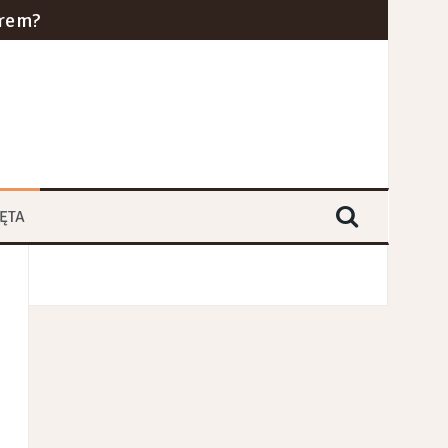
erem?
cznym w 2024 roku?
ra i kolei dużych prędkości
yce branż przemysłowych
ĘTA