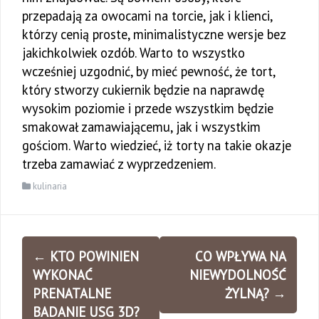
przepadają za owocami na torcie, jak i klienci,
którzy cenią proste, minimalistyczne wersje bez
jakichkolwiek ozdób. Warto to wszystko
wcześniej uzgodnić, by mieć pewność, że tort,
który stworzy cukiernik będzie na naprawdę
wysokim poziomie i przede wszystkim będzie
smakował zamawiającemu, jak i wszystkim
gościom. Warto wiedzieć, iż torty na takie okazje
trzeba zamawiać z wyprzedzeniem.
kulinaria
Zobacz
←
KTO POWINIEN
CO WPŁYWA NA
wpisy
WYKONAĆ
NIEWYDOLNOŚĆ
PRENATALNE
ŻYLNĄ?
→
BADANIE USG 3D?