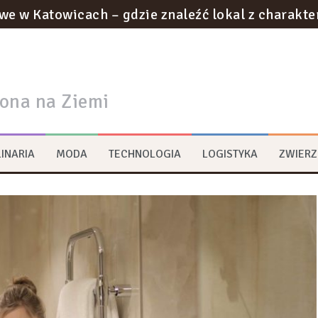
we w Katowicach – gdzie znaleźć lokal z charakt
otyczące utylizacji odpadów w gabinecie kosmety
ownictwie podziemnym: innowacje w tunelach met
rona na Ziemi
na strategie zrównoważonego rozwoju w logist
ywa na transformację przestrzeni miejskich?
INARIA
MODA
TECHNOLOGIA
LOGISTYKA
ZWIERZ
rum multimedialne