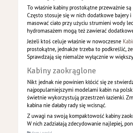
To właśnie kabiny prostokątne przeważnie są
Często stosuje się w nich dodatkowe bajery i 
masować ciało przy użyciu strumieni wody le
hydromasażem mogą też zawierać dodatkowe el
Jeżeli ktoś celuje właśnie w nowoczesne
Kabi
prostokątne, jednakże trzeba to podkreślić, 
Sprawdzają się niemalże wyłącznie w większ
Kabiny zaokrąglone
Nikt jednak nie powinien kłócić się ze stwier
najpopularniejszymi modelami kabin na pols
świetnie wykorzystują przestrzeń łazienki. 
kabina nie dałaby rady się wcisnąć.
Z uwagi na swoją kompaktowość kabiny zaokr
W nich zadziałają zdecydowanie najlepiej, pon
dom i ogród