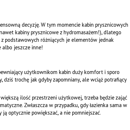
ś sensowną decyzję. W tym momencie kabin prysznicowych
eż nawet kabiny prysznicowe z hydromasażem!), dlatego
ym z podstawowych różniących je elementów jednak
 albo jeszcze inne!
pewniający użytkownikom kabin duży komfort i sporo
 dziś trochę jak gdyby zapomniany, ale wciąż potrafiący
iększą ilość przestrzeni użytkowej, trzeba będzie zająć
lematyczne. Zwłaszcza w przypadku, gdy łazienka sama w
y ją optycznie powiększać, a nie pomniejszać.