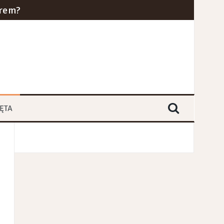
erem?
cznym w 2024 roku?
ra i kolei dużych prędkości
yce branż przemysłowych
ĘTA