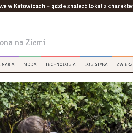
we w Katowicach – gdzie znaleźć lokal z charakt
otyczące utylizacji odpadów w gabinecie kosmety
ownictwie podziemnym: innowacje w tunelach met
rona na Ziemi
na strategie zrównoważonego rozwoju w logist
ywa na transformację przestrzeni miejskich?
INARIA
MODA
TECHNOLOGIA
LOGISTYKA
ZWIERZ
rum multimedialne