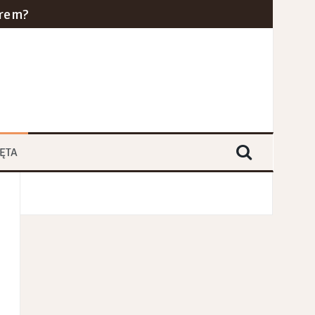
erem?
cznym w 2024 roku?
ra i kolei dużych prędkości
yce branż przemysłowych
ĘTA