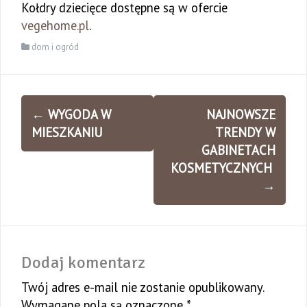
Kołdry dziecięce dostępne są w ofercie
vegehome.pl
.
dom i ogród
Zobacz
←
WYGODA W
NAJNOWSZE
wpisy
MIESZKANIU
TRENDY W
GABINETACH
KOSMETYCZNYCH
→
Dodaj komentarz
Twój adres e-mail nie zostanie opublikowany.
Wymagane pola są oznaczone
*