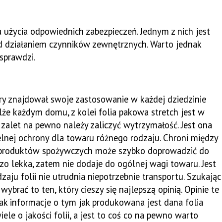
życia odpowiednich zabezpieczeń. Jednym z nich jest
ed działaniem czynników zewnętrznych. Warto jednak
 sprawdzi.
tóry znajdował swoje zastosowanie w każdej dziedzinie
lże każdym domu, z kolei folia pakowa stretch jest w
zalet na pewno należy zaliczyć wytrzymałość. Jest ona
elnej ochrony dla towaru różnego rodzaju. Chroni między
ie produktów spożywczych może szybko doprowadzić do
dzo lekka, zatem nie dodaje do ogólnej wagi towaru. Jest
zaju folii nie utrudnia niepotrzebnie transportu. Szukając
ybrać to ten, który cieszy się najlepszą opinią. Opinie te
ak informacje o tym jak produkowana jest dana folia
le o jakości folii, a jest to coś co na pewno warto