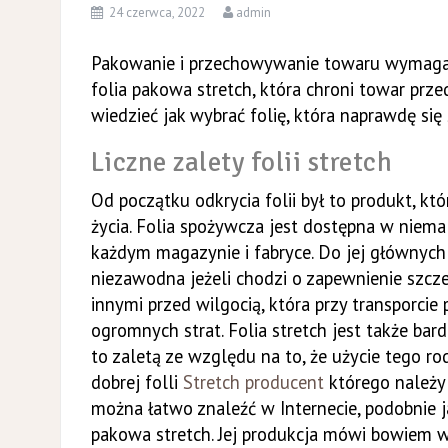
24 czerwca, 2022
admin
Pakowanie i przechowywanie towaru wymaga u
folia pakowa stretch, która chroni towar prz
wiedzieć jak wybrać folię, która naprawdę się
Liczne zalety folii stretch
Od początku odkrycia folii był to produkt, k
życia. Folia spożywcza jest dostępna w niema
każdym magazynie i fabryce. Do jej głównych 
niezawodna jeżeli chodzi o zapewnienie szcz
innymi przed wilgocią, która przy transporc
ogromnych strat. Folia stretch jest także bar
to zaletą ze względu na to, że użycie tego rod
dobrej folli
Stretch producent
którego należy w
można łatwo znaleźć w Internecie, podobnie j
pakowa stretch. Jej produkcja mówi bowiem wie