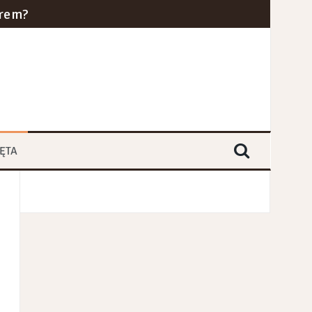
erem?
cznym w 2024 roku?
ra i kolei dużych prędkości
yce branż przemysłowych
ĘTA