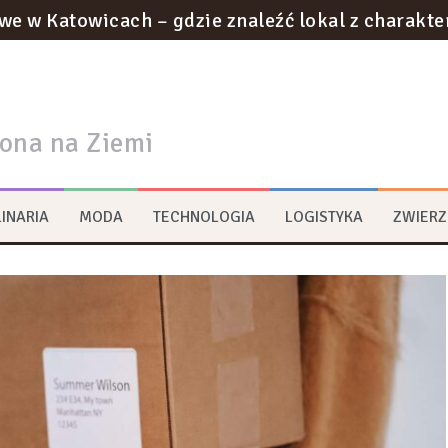
we w Katowicach – gdzie znaleźć lokal z charakt
otyczące utylizacji odpadów w gabinecie kosmety
ownictwie podziemnym: innowacje w tunelach met
rona na Ziemi
na strategie zrównoważonego rozwoju w logist
ywa na transformację przestrzeni miejskich?
INARIA
MODA
TECHNOLOGIA
LOGISTYKA
ZWIERZ
rum multimedialne