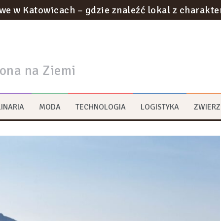
we w Katowicach – gdzie znaleźć lokal z charakt
otyczące utylizacji odpadów w gabinecie kosmety
ownictwie podziemnym: innowacje w tunelach met
rona na Ziemi
na strategie zrównoważonego rozwoju w logist
ywa na transformację przestrzeni miejskich?
INARIA
MODA
TECHNOLOGIA
LOGISTYKA
ZWIERZ
rum multimedialne