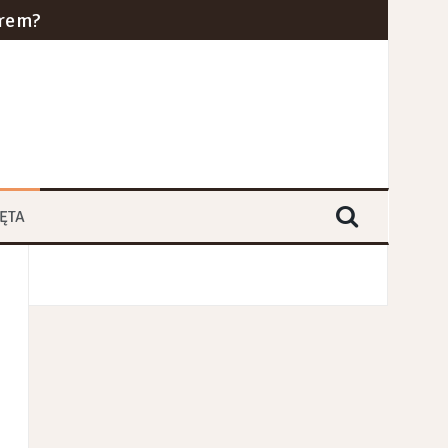
erem?
cznym w 2024 roku?
ra i kolei dużych prędkości
yce branż przemysłowych
ĘTA