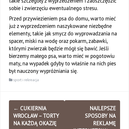
takie szczegóły z wyprzedzeniem i zaoszczędzić
sobie i zwierzęciu ewentualnego stresu.
Przed przywiezieniem psa do domu, warto mieć
już z wyprzedzeniem naszykowane niezbędne
elementy, takie jak smycz do wyprowadzania na
spacer, miski na wodę oraz pokarm, zabawki,
którymi zwierzak będzie mógł się bawić. Jeśli
bierzemy małego psa, warto mieć w pogotowiu
maty, na wypadek gdyby to właśnie na nich pies
był nauczony wypróżniania się.
sport i rekreacja
Zobacz
←
CUKIERNIA
NAJLEPSZE
wpisy
WROCŁAW – TORTY
SPOSOBY NA
NA KAŻDĄ OKAZJĘ
REKLAMĘ