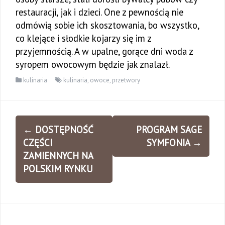
restauracji, jak i dzieci. One z pewnością nie
odmówią sobie ich skosztowania, bo wszystko,
co klejące i słodkie kojarzy się im z
przyjemnością. A w upalne, gorące dni woda z
syropem owocowym będzie jak znalazł.
kulinaria
kulinaria
,
owoce
,
przetwory
Zobacz
←
DOSTĘPNOŚĆ
PROGRAM SAGE
wpisy
CZĘŚCI
SYMFONIA
→
ZAMIENNYCH NA
POLSKIM RYNKU