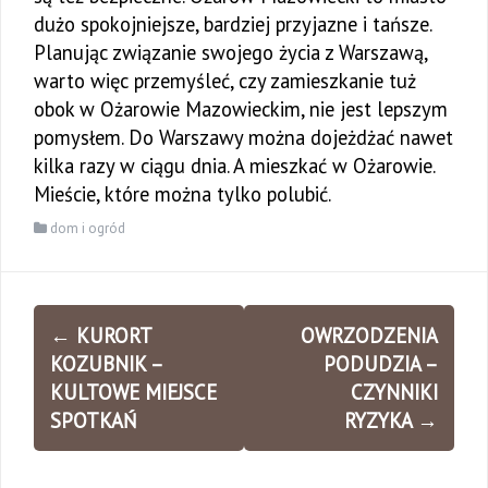
dużo spokojniejsze, bardziej przyjazne i tańsze.
Planując związanie swojego życia z Warszawą,
warto więc przemyśleć, czy zamieszkanie tuż
obok w Ożarowie Mazowieckim, nie jest lepszym
pomysłem. Do Warszawy można dojeżdżać nawet
kilka razy w ciągu dnia. A mieszkać w Ożarowie.
Mieście, które można tylko polubić.
dom i ogród
Zobacz
←
KURORT
OWRZODZENIA
wpisy
KOZUBNIK –
PODUDZIA –
KULTOWE MIEJSCE
CZYNNIKI
SPOTKAŃ
RYZYKA
→