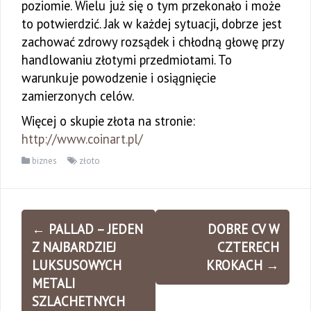
poziomie. Wielu już się o tym przekonało i może
to potwierdzić. Jak w każdej sytuacji, dobrze jest
zachować zdrowy rozsądek i chłodną głowę przy
handlowaniu złotymi przedmiotami. To
warunkuje powodzenie i osiągnięcie
zamierzonych celów.
Więcej o skupie złota na stronie:
http://www.coinart.pl/
biznes
złoto
Zobacz
←
PALLAD – JEDEN
DOBRE CV W
wpisy
Z NAJBARDZIEJ
CZTERECH
LUKSUSOWYCH
KROKACH
→
METALI
SZLACHETNYCH