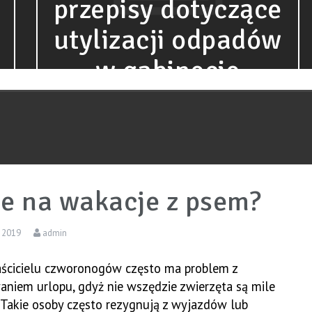
przepisy dotyczące
utylizacji odpadów
w gabinecie
kosmetycznym w
2024 roku?
ie na wakacje z psem?
, 2019
admin
aścicielu czworonogów często ma problem z
niem urlopu, gdyż nie wszędzie zwierzęta są mile
 Takie osoby często rezygnują z wyjazdów lub