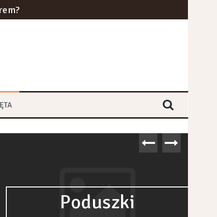
erem?
cznym w 2024 roku?
ra i kolei dużych prędkości
yce branż przemysłowych
ĘTA
Poduszki