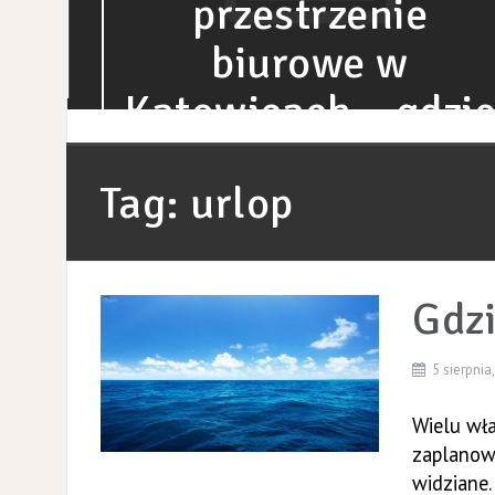
przestrzenie
biurowe w
Katowicach – gdzie
znaleźć lokal z
Tag:
urlop
charakterem?
Gdz
5 sierpnia
Wielu wł
zaplanowa
widziane.