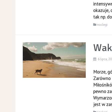
intensywn
okazuje, 
tak np. d
noclegi
Wak
6 lipca, 2
Morze, gó
Zarówno 
Miłośnik
pewno za
Wymarzon
jest w zas