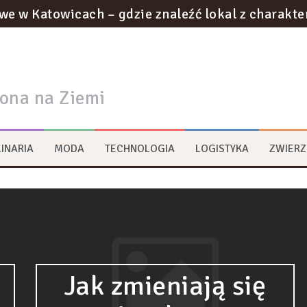
we w Katowicach – gdzie znaleźć lokal z charakt
otyczące utylizacji odpadów w gabinecie kosmety
ownictwie podziemnym: innowacje w tunelach met
rona na Ziemi
na strategie zrównoważonego rozwoju w logist
ywa na transformację przestrzeni miejskich?
INARIA
MODA
TECHNOLOGIA
LOGISTYKA
ZWIERZ
rum multimedialne
Jak zmieniają się